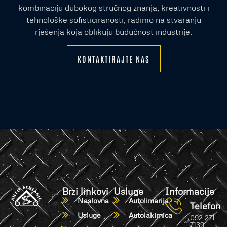
kombinaciju dubokog stručnog znanja, kreativnosti i
tehnološke sofisticiranosti, radimo na stvaranju
rješenja koja oblikuju budućnost industrije.
KONTAKTIRAJTE NAS
Brzi linkovi
Usluge
Informacije
Naslovna
Autolimarija
Telefon
Usluge
Autolakirnica
092 271
7139