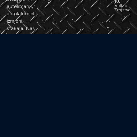
10,
Veliko
autolimariji,
Trojstvo
autolakirnici i
izmjeni
stakala. Naš
stručni tim
posvećen je
vašem vozilu
s ciljem
pružanja
najboljih
rezultata.
Copyright 2024 © Design by inwire.agency