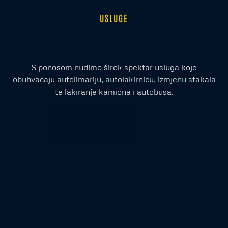
USLUGE
S ponosom nudimo širok spektar usluga koje
obuhvaćaju autolimariju, autolakirnicu, izmjenu stakala
te lakiranje kamiona i autobusa.
Autolimarija
SAZNAJTE VIŠE